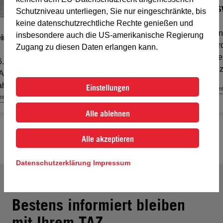
Schutzniveau unterliegen, Sie nur eingeschränkte, bis
keine datenschutzrechtliche Rechte genießen und
insbesondere auch die US-amerikanische Regierung
Gemeinsam Zukunft gestalten
Zugang zu diesen Daten erlangen kann.
Am 06.10.2025 fiel der Startschuss für eine
neue Ausbildungsschiene in der
Seilbahnbranche.
Einstellungen
mehr erfahren
Alle ablehnen
Alle akzeptieren
1
/
8
Datenschutzerklärung
Impressum
// AKTUELLES
Bestens informiert bleiben
mit Ihrem TAZ