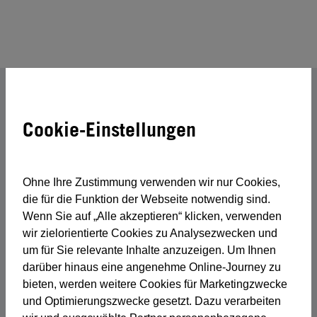
Cookie-Einstellungen
// BERATUNG
Kostenloses
Beratungsgespräch
Ohne Ihre Zustimmung verwenden wir nur Cookies,
die für die Funktion der Webseite notwendig sind.
Sie sind sich unsicher, welche Ausbildung für Sie
Wenn Sie auf „Alle akzeptieren“ klicken, verwenden
oder Ihre Mitarbeiter die Richtige ist? Gerne,
wir zielorientierte Cookies zu Analysezwecken und
unterstützen wir Sie bei einem kostenlosen
um für Sie relevante Inhalte anzuzeigen. Um Ihnen
Beratungsgespräch.
darüber hinaus eine angenehme Online-Journey zu
bieten, werden weitere Cookies für Marketingzwecke
und Optimierungszwecke gesetzt. Dazu verarbeiten
Anrede